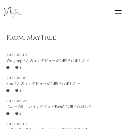
HOME
INFORMATION
From. MayTree
SCHEDULE
PROFILE
2024.09.10
DISCOGRAPHY
BLOG
Wonjongさんのインタビューが公開されました～！
1
4
MOVIE
RADIO
2024.09.04
Sooさんのインタビューが公開されました～！
PHOTO
1
4
2024.08.22
フニーの新しいインタビュー動画が公開されました
1
3
2024.08.19